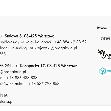
Patroni
ul. Stalowa 3, 03-425 Warszawa
Współczesnej: Mikołaj Konopacki +48 884 79 88 52
łodej i Aktualnej:
m.krajewski@pragaleria.pl
853
SIGN - ul. Konopacka 17, 03-428 Warszawa
@pragaleria.pl
erii: +48 886 433 838
iektów na aukcje: +48 537 798 853
ENTA
leria.pl