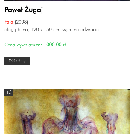
Paweł Żugaj
Fala
(2008)
olej, płótno, 120 x 150 cm, sygn. na odwrocie
Cena wywoławcza:
1000.00
zł
Złóż ofertę
13