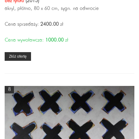
bez tytułu
(2015)
akryl, płótno, 80 x 60 cm, sygn. na odwrocie
Cena sprzedaży:
2400.00
zł
Cena wywoławcza:
1000.00
zł
Złóż ofertę
8