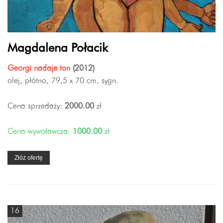
Magdalena Połacik
Georgi nadaje ton
(2012)
olej, płótno, 79,5 x 70 cm, sygn.
Cena sprzedaży:
2000.00
zł
Cena wywoławcza:
1000.00
zł
Złóż ofertę
16