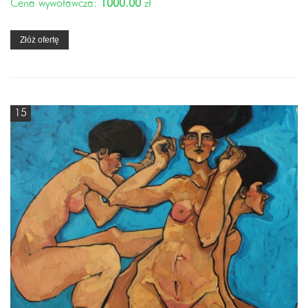
Cena wywoławcza:
1000.00
zł
Złóż ofertę
15