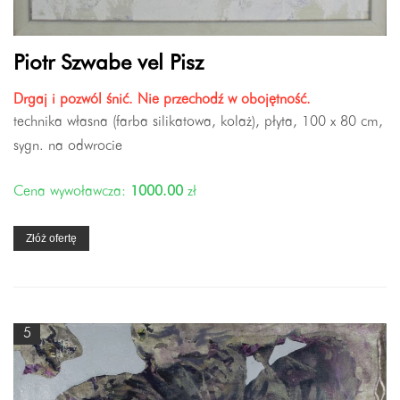
Piotr Szwabe vel Pisz
Drgaj i pozwól śnić. Nie przechodź w obojętność.
technika własna (farba silikatowa, kolaż), płyta, 100 x 80 cm,
sygn. na odwrocie
Cena wywoławcza:
1000.00
zł
Złóż ofertę
5