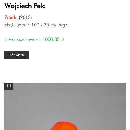
Wojciech Pelc
Źródło
(2013)
akryl, papier, 100 x 70 cm, sygn.
Cena wywoławcza:
1000.00
zł
Złóż ofertę
14