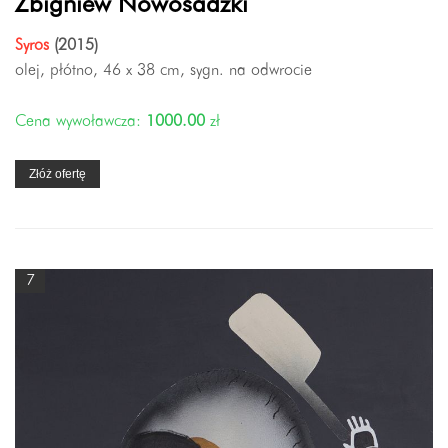
Zbigniew Nowosadzki
Syros
(2015)
olej, płótno, 46 x 38 cm, sygn. na odwrocie
Cena wywoławcza:
1000.00
zł
Złóż ofertę
7