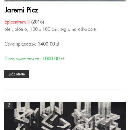
Jaremi Picz
Epicentrum II
(2015)
olej, płótno, 100 x 100 cm, sygn. na odwrocie
Cena sprzedaży:
1400.00
zł
Cena wywoławcza:
1000.00
zł
Złóż ofertę
2