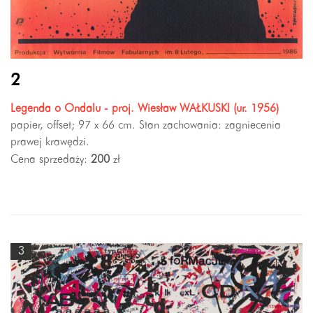
2
Legenda o Ondalu - proj. Wiesław WAŁKUSKI (ur. 1956)
papier, offset; 97 x 66 cm. Stan zachowania: zagniecenia
prawej krawędzi.
Cena sprzedaży:
200
zł
3