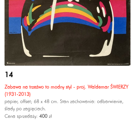
14
Zabawa na trzeźwo to modny styl - proj. Waldemar ŚWIERZY
(1931-2013)
papier, offset; 68 x 48 cm. Stan zachowania: odbarwienie,
ślady po zagięciach.
Cena sprzedaży:
400
zł