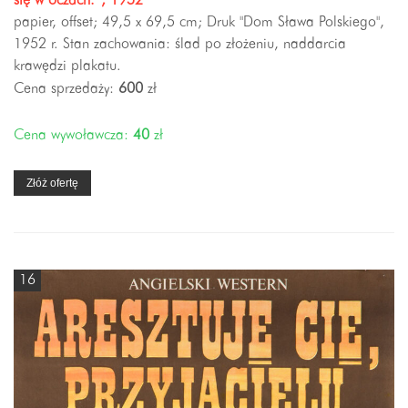
się w oczach.”, 1952
papier, offset; 49,5 x 69,5 cm; Druk "Dom Sława Polskiego",
1952 r. Stan zachowania: ślad po złożeniu, naddarcia
krawędzi plakatu.
Cena sprzedaży:
600
zł
Cena wywoławcza:
40
zł
Złóż ofertę
16