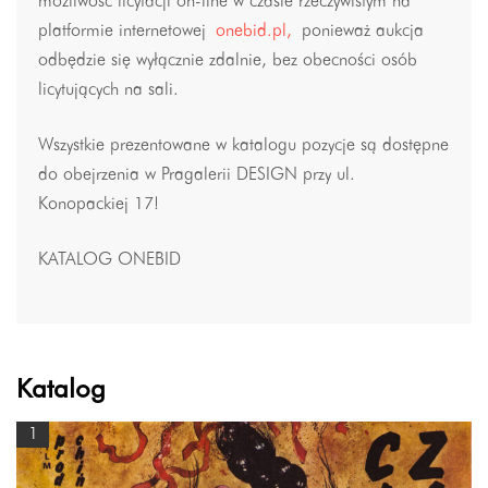
możliwość licytacji on-line w czasie rzeczywistym na
platformie internetowej
onebid.pl
,
ponieważ aukcja
odbędzie się wyłącznie zdalnie, bez obecności osób
licytujących na sali.
Wszystkie prezentowane w katalogu pozycje są dostępne
do obejrzenia w Pragalerii DESIGN przy ul.
Konopackiej 17!
KATALOG ONEBID
Katalog
1