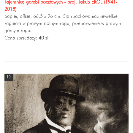
Tajemnica gołębi pocztowych - proj. Jakub EROL (1941-
2018)
papier, offset; 66,5 x 96 cm. Stan zachowania:niewielkie
zagięcia w prawym dolnym rogu, przebarwienie w prawym
górnym rogu.
Cena sprzedaży:
40
zł
12