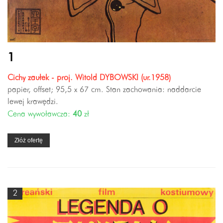
1
Cichy zaułek - proj. Witold DYBOWSKI (ur.1958)
papier, offset; 95,5 x 67 cm. Stan zachowania: naddarcie
lewej krawędzi.
Cena wywoławcza:
40
zł
Złóż ofertę
2