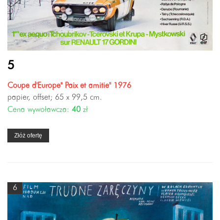
5
Coupe d'Europe" Paix et amitie" 1976
papier, offset; 65 x 99,5 cm.
Cena wywoławcza:
40
zł
Złóż ofertę
6