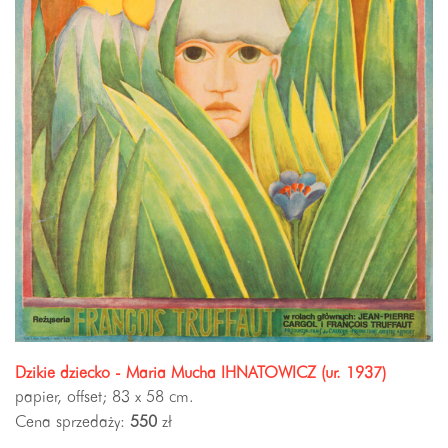
Dzikie dziecko - Maria Mucha IHNATOWICZ (ur. 1937)
papier, offset; 83 x 58 cm.
Cena sprzedaży:
550
zł