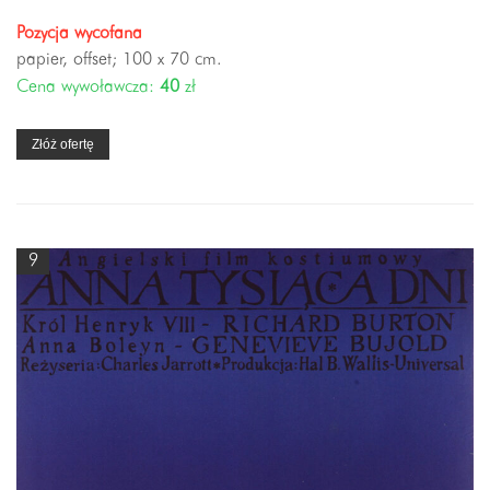
Pozycja wycofana
papier, offset; 100 x 70 cm.
Cena wywoławcza:
40
zł
Złóż ofertę
9