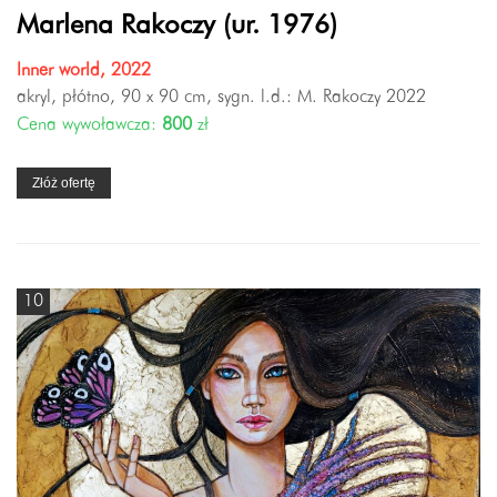
Marlena Rakoczy (ur. 1976)
Inner world, 2022
akryl, płótno, 90 x 90 cm, sygn. l.d.: M. Rakoczy 2022
Cena wywoławcza:
800
zł
Złóż ofertę
10