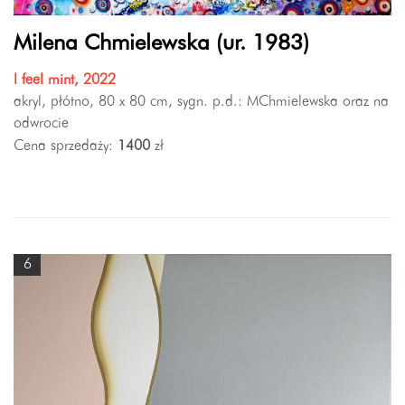
Milena Chmielewska (ur. 1983)
I feel mint, 2022
akryl, płótno, 80 x 80 cm, sygn. p.d.: MChmielewska oraz na
odwrocie
Cena sprzedaży:
1400
zł
6