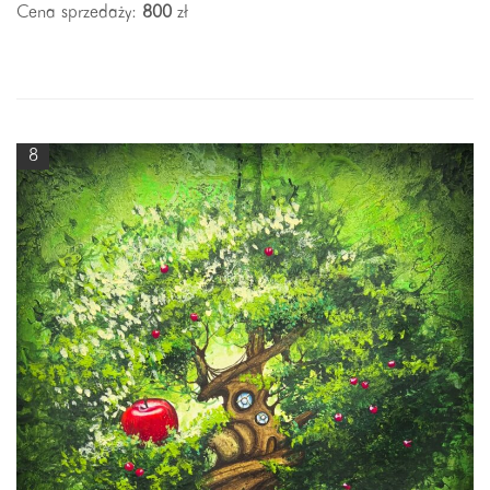
Cena sprzedaży:
800
zł
8