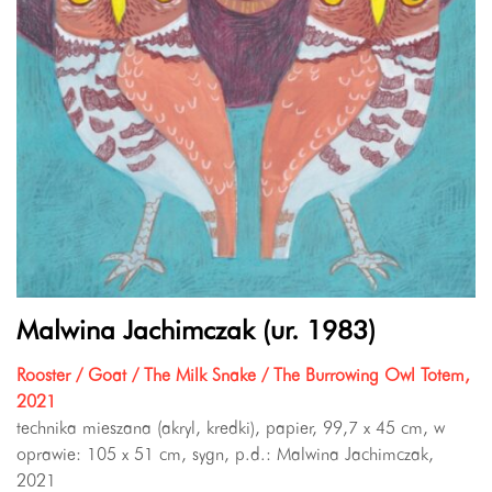
Malwina Jachimczak (ur. 1983)
Rooster / Goat / The Milk Snake / The Burrowing Owl Totem,
2021
technika mieszana (akryl, kredki), papier, 99,7 x 45 cm, w
oprawie: 105 x 51 cm, sygn, p.d.: Malwina Jachimczak,
2021