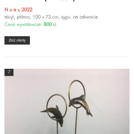
N u a r, 2022
akryl, płótno, 100 x 73 cm, sygn. na odwrocie
Cena wywoławcza:
800
zł
Złóż ofertę
7