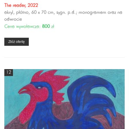
The reader, 2022
akryl, płótno, 60 x 70 cm, sygn. p.d.; monogramem oraz na
odwrocie
Cena wywoławcza:
800
zł
Złóż ofertę
12