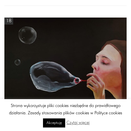
18
Strona wykorzystuje pliki cookies niezbędne do prawidłowego
działania. Zasady stosowania plików cookies w Polityce cookies
Magdalena Makowska (ur. 1986)
Czytaj więcej
Akceptuję
Dymek, 2022