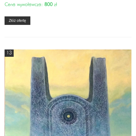
Cena wywoławcza:
800
zł
Złóż ofertę
13