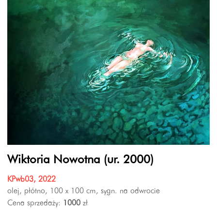
Wiktoria Nowotna (ur. 2000)
KPwb03, 2022
olej, płótno, 100 x 100 cm, sygn. na odwrocie
Cena sprzedaży:
1000
zł