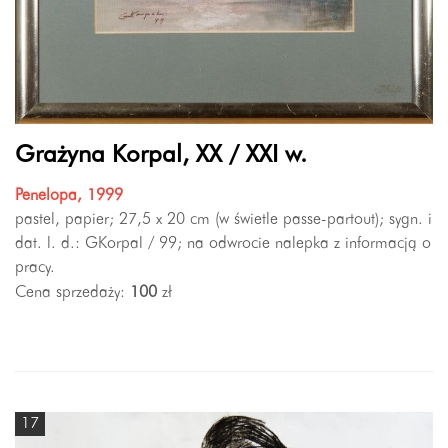
Grażyna Korpal, XX / XXI w.
Penelopa, 1999
pastel, papier; 27,5 x 20 cm (w świetle passe-partout); sygn. i
dat. l. d.: GKorpal / 99; na odwrocie nalepka z informacją o
pracy.
Cena sprzedaży:
100
zł
17