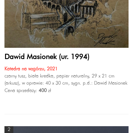
Dawid Masionek (ur. 1994)
Katedra na wzgórzu, 2021
czarny tusz, biała kredka, papier naturalny, 29 x 21 cm
(arkusz), w oprawie: 40 x 30 cm, sygn. p.d.: Dawid Masionek
Cena sprzedaży:
400
zł
2