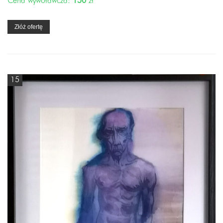
Cena wywoławcza:
150
zł
Złóż ofertę
15