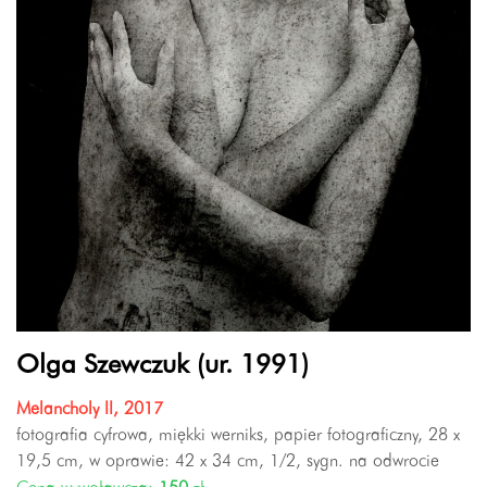
Olga Szewczuk (ur. 1991)
Melancholy II, 2017
fotografia cyfrowa, miękki werniks, papier fotograficzny, 28 x
19,5 cm, w oprawie: 42 x 34 cm, 1/2, sygn. na odwrocie