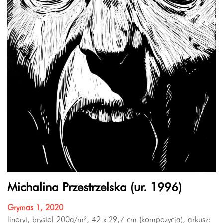
Michalina Przestrzelska (ur. 1996)
Grymas 1, 2020
linoryt, brystol 200g/m², 42 x 29,7 cm (kompozycja), arkusz: