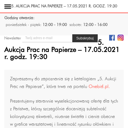
5. AUKCJA PRAC NA PAPIERZE – 17.05.2021 R. GODZ. 19:30
Godziny otwarcia:
poniedziałek - piątek:
12:00 - 19:00
sobota:
12:00 - 16:00
Newsletter
5.
Aukcja Prac na Papierze – 17.05.2021
r. godz. 19:30
Zapraszamy do zapoznania się z katalogiem „5. Aukcji
Prac na Papierze”, która trwa na portalu
Onebid.pl.
Prezentujemy starannie wyselekcjonowaną ofertę dla tych
z Państwa, którzy szczególnie doceniają subtelność
kolorystyczną akwareli, niuanse światła i cienia obecne
w grafice warsztatowej i linearność rysunku ołówkiem i