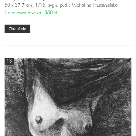
50 x 37,7 cm, 1/15, sygn. p.d.: Michalina Przestrzelska
Cena wywoławcza:
350
zł
Złóż ofertę
13