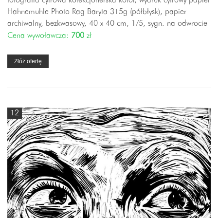
fotografia cyfrowa kolekcjonerska kolor, wydruk cyfrowy papier
Hahnemuhle Photo Rag Baryta 315g (półbłysk), papier
archiwalny, bezkwasowy, 40 x 40 cm, 1/5, sygn. na odwrocie
Cena wywoławcza:
700
zł
Złóż ofertę
12