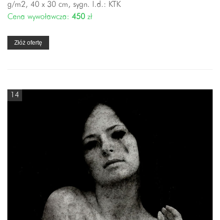
g/m2, 40 x 30 cm, sygn. l.d.: KTK
Cena wywoławcza:
450
zł
Złóż ofertę
14