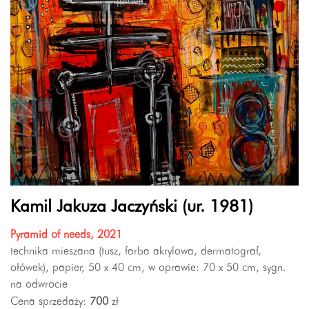
Kamil Jakuza Jaczyński (ur. 1981)
Pyramid of needs, 2021
technika mieszana (tusz, farba akrylowa, dermatograf,
ołówek), papier, 50 x 40 cm, w oprawie: 70 x 50 cm, sygn.
na odwrocie
Cena sprzedaży:
700
zł