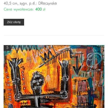
40,5 cm, sygn. p.d.: DRaczynska
Cena wywoławcza:
400
zł
Złóż ofertę
5