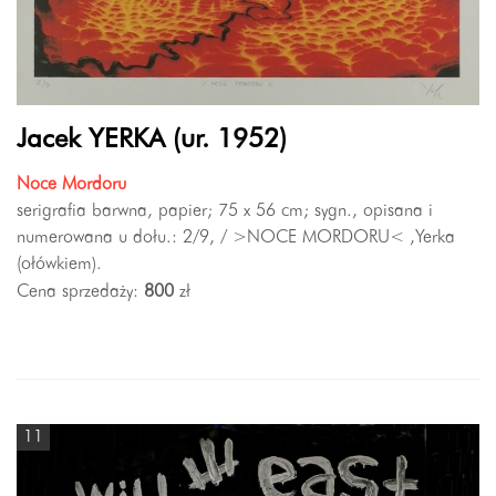
Jacek YERKA (ur. 1952)
Noce Mordoru
serigrafia barwna, papier; 75 x 56 cm; sygn., opisana i
numerowana u dołu.: 2/9, / >NOCE MORDORU< ,Yerka
(ołówkiem).
Cena sprzedaży:
800
zł
11