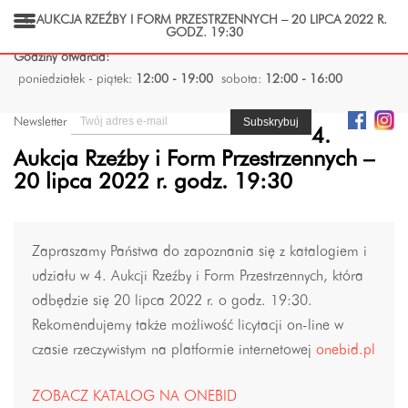
4. AUKCJA RZEŹBY I FORM PRZESTRZENNYCH – 20 LIPCA 2022 R.
GODZ. 19:30
Godziny otwarcia:
poniedziałek - piątek:
12:00 - 19:00
sobota:
12:00 - 16:00
Newsletter
4.
Aukcja Rzeźby i Form Przestrzennych –
20 lipca 2022 r. godz. 19:30
Zapraszamy Państwa do zapoznania się z katalogiem i
udziału w 4. Aukcji Rzeźby i Form Przestrzennych, która
odbędzie się 20 lipca 2022 r. o godz. 19:30.
Rekomendujemy także możliwość licytacji on-line w
czasie rzeczywistym na platformie internetowej
onebid.pl
ZOBACZ KATALOG NA ONEBID