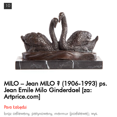
10
MILO – Jean MILO ? (1906-1993) ps.
Jean Emile Milo Ginderdael [za:
Artprice.com]
Para Łabędzi
brąz odlewany, patynowany, marmur (podstawa); wys.