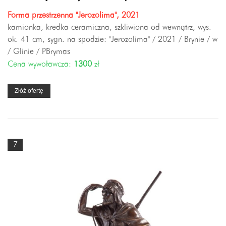
Forma przestrzenna "Jerozolima", 2021
kamionka, kredka ceramiczna, szkliwiona od wewnątrz, wys.
ok. 41 cm, sygn. na spodzie: "Jerozolima" / 2021 / Brynie / w
/ Glinie / PBrymas
Cena wywoławcza:
1300
zł
Złóż ofertę
7