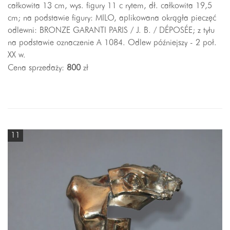
całkowita 13 cm, wys. figury 11 c rytem, dł. całkowita 19,5
cm; na podstawie figury: MILO, aplikowana okrągła pieczęć
odlewni: BRONZE GARANTI PARIS / J. B. / DÉPOSÉE; z tyłu
na podstawie oznaczenie A 1084. Odlew późniejszy - 2 poł.
XX w.
Cena sprzedaży:
800
zł
11