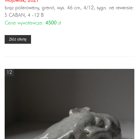
Wojownik, 2021
brąz polerowany, granit, wys. 46 cm, 4/12, sygn. na rewersie:
S CABAN, 4 -12 B
Cena wywoławcza:
4500
zł
Złóż ofertę
12