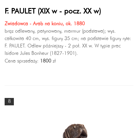
F. PAULET (XIX w - pocz. XX w)
Zwiadowca - Arab na koniu, ok. 1880
brąz odlewany, patynowany, marmur (podstawa); wys.
całkowita 40 cm, wys. figury 35 cm; na podstawie figury ryte:
F. PAULET. Odlew późniejszy - 2 poł. XX w. W typie prac
Isidore Jules Bonheur (1827-1901).
Cena sprzedaży:
1800
zł
8