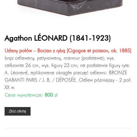
Agathon LÉONARD (1841-1923)
Udany połów – Bocian z rybą [Cigogne et poisson, ok. 1885]
brąz odlewany, patynowany, marmur (podstawa); wys.
całkowita 26 cm, wys. figury 23 cm; na podstawie figury ryte:
A. Léonard, aplikowana okrągła pieczęć odlewni: BRONZE
GARANTI PARIS / J. B. / DÉPOSÉE. Odlew późniejszy - 2 poł.
XX w.
Cena wywoławcza:
800
zł
Złóż ofertę