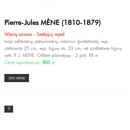
Pierre-Jules MÈNE (1810-1879)
Wierny zawsze - Siedzący wyżeł
brąz odlewany, patynowany, marmur (podstawa); wys.
całkowita 25 cm, wys. figury ok. 22 cm; na podstawie figury
ryte: P. J. MENE. Odlew późniejszy - 2 poł. XX w.
Cena wywoławcza:
800
zł
Złóż ofertę
9