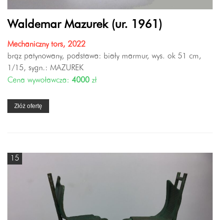
Waldemar Mazurek (ur. 1961)
Mechaniczny tors, 2022
brąz patynowany, podstawa: biały marmur, wys. ok 51 cm,
1/15, sygn.: MAZUREK
Cena wywoławcza:
4000
zł
Złóż ofertę
15