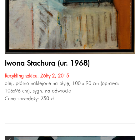
Iwona Stachura (ur. 1968)
Recykling szkicu. Żółty 2, 2015
olej, płótno naklejone na płytę, 100 x 90 cm (oprawa:
106x96 cm), sygn. na odwrocie
Cena sprzedaży:
750
zł
7