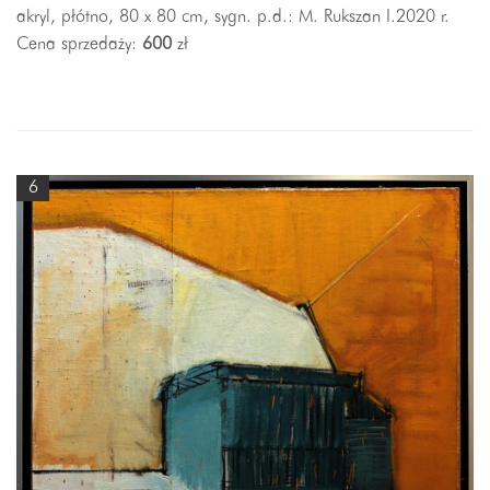
akryl, płótno, 80 x 80 cm, sygn. p.d.: M. Rukszan I.2020 r.
Cena sprzedaży:
600
zł
6