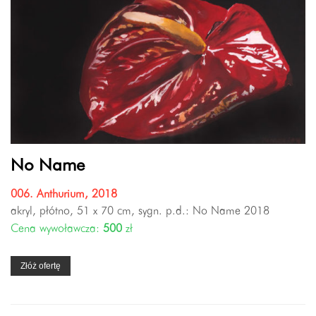
No Name
006. Anthurium, 2018
akryl, płótno, 51 x 70 cm, sygn. p.d.: No Name 2018
Cena wywoławcza:
500
zł
Złóż ofertę