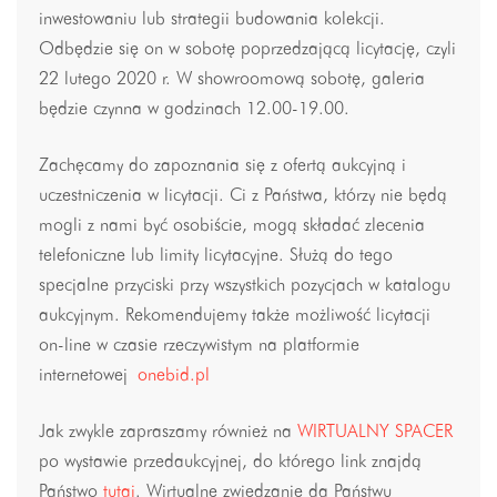
inwestowaniu lub strategii budowania kolekcji.
Odbędzie się on w sobotę poprzedzającą licytację, czyli
22 lutego 2020 r. W showroomową sobotę, galeria
będzie czynna w godzinach 12.00-19.00.
Zachęcamy do zapoznania się z ofertą aukcyjną i
uczestniczenia w licytacji. Ci z Państwa, którzy nie będą
mogli z nami być osobiście, mogą składać zlecenia
telefoniczne lub limity licytacyjne. Służą do tego
specjalne przyciski przy wszystkich pozycjach w katalogu
aukcyjnym. Rekomendujemy także możliwość licytacji
on-line w czasie rzeczywistym na platformie
internetowej
onebid.pl
Jak zwykle zapraszamy również na
WIRTUALNY SPACER
po wystawie przedaukcyjnej, do którego link znajdą
Państwo
tutaj
. Wirtualne zwiedzanie da Państwu