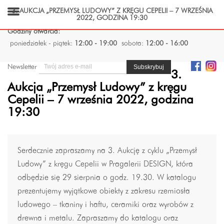
3. AUKCJA „PRZEMYSŁ LUDOWY” Z KRĘGU CEPELII – 7 WRZEŚNIA
2022, GODZINA 19:30
Godziny otwarcia:
poniedziałek - piątek:
12:00 - 19:00
sobota:
12:00 - 16:00
Newsletter
3.
Aukcja „Przemysł Ludowy” z kręgu
Cepelii – 7 września 2022, godzina
19:30
Serdecznie zapraszamy na 3. Aukcję z cyklu „Przemysł
Ludowy” z kręgu Cepelii w Pragalerii DESIGN, która
odbędzie się 29 sierpnia o godz. 19.30. W katalogu
prezentujemy wyjątkowe obiekty z zakresu rzemiosła
ludowego – tkaniny i haftu, ceramiki oraz wyrobów z
drewna i metalu. Zapraszamy do katalogu oraz