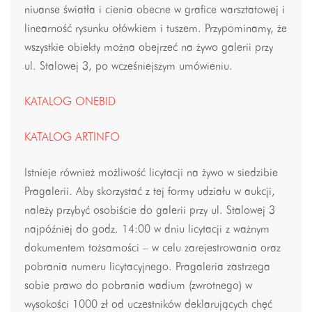
niuanse światła i cienia obecne w grafice warsztatowej i
linearność rysunku ołówkiem i tuszem. Przypominamy, że
wszystkie obiekty można obejrzeć na żywo galerii przy
ul. Stalowej 3, po wcześniejszym umówieniu.
KATALOG ONEBID
KATALOG ARTINFO
Istnieje również możliwość licytacji na żywo w siedzibie
Pragalerii. Aby skorzystać z tej formy udziału w aukcji,
należy przybyć osobiście do galerii przy ul. Stalowej 3
najpóźniej do godz. 14:00 w dniu licytacji z ważnym
dokumentem tożsamości – w celu zarejestrowania oraz
pobrania numeru licytacyjnego. Pragaleria zastrzega
sobie prawo do pobrania wadium (zwrotnego) w
wysokości 1000 zł od uczestników deklarujących chęć