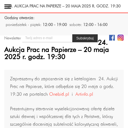
24. AUKCJA PRAC NA PAPIERZE – 20 MAJA 2025 R. GODZ. 19:30
Godziny otwarcia:
poniedziałek - piątek:
12:00 - 19:00
sobota:
12:00 - 16:00
Newsletter
24.
Aukcja Prac na Papierze – 20 maja
2025 r. godz. 19:30
Zapraszamy do zapoznania się z katalogiem 24. Aukcji
Prac na Papierze, która odbędzie się 20 maja o godz.
19:30 na portalach
Onebid.pl
i
Artinfo.pl
Prezentujemy starannie wyselekcjonowaną ofertę dzieła
sztuki dawnej i współczesnej dla tych z Państwa, którzy
szczególnie doceniają subtelność kolorystyczną akwareli,