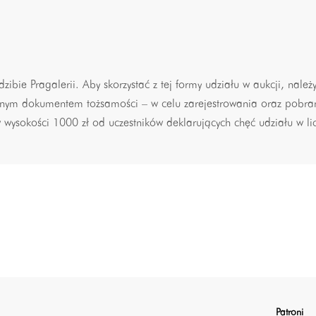
dzibie Pragalerii. Aby skorzystać z tej formy udziału w aukcji, należ
ażnym dokumentem tożsamości – w celu zarejestrowania oraz pobran
sokości 1000 zł od uczestników deklarujących chęć udziału w licy
Patroni