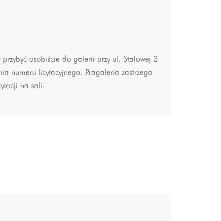
y przybyć osobiście do galerii przy ul. Stalowej 3
ia numeru licytacyjnego. Pragaleria zastrzega
tacji na sali.