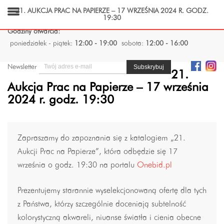
21. AUKCJA PRAC NA PAPIERZE – 17 WRZEŚNIA 2024 R. GODZ.
19:30
Godziny otwarcia:
poniedziałek - piątek:
12:00 - 19:00
sobota:
12:00 - 16:00
Newsletter
21.
Aukcja Prac na Papierze – 17 września
2024 r. godz. 19:30
Zapraszamy do zapoznania się z katalogiem „21.
Aukcji Prac na Papierze”, która odbędzie się 17
września o godz. 19:30 na portalu
Onebid.pl
Prezentujemy starannie wyselekcjonowaną ofertę dla tych
z Państwa, którzy szczególnie doceniają subtelność
kolorystyczną akwareli, niuanse światła i cienia obecne