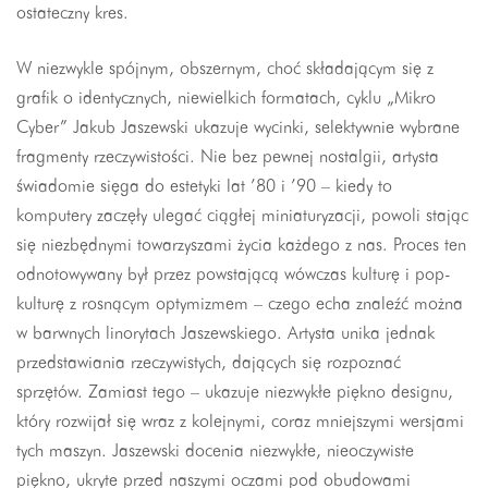
ostateczny kres.
W niezwykle spójnym, obszernym, choć składającym się z
grafik o identycznych, niewielkich formatach, cyklu „Mikro
Cyber” Jakub Jaszewski ukazuje wycinki, selektywnie wybrane
fragmenty rzeczywistości. Nie bez pewnej nostalgii, artysta
świadomie sięga do estetyki lat ’80 i ’90 – kiedy to
komputery zaczęły ulegać ciągłej miniaturyzacji, powoli stając
się niezbędnymi towarzyszami życia każdego z nas. Proces ten
odnotowywany był przez powstającą wówczas kulturę i pop-
kulturę z rosnącym optymizmem – czego echa znaleźć można
w barwnych linorytach Jaszewskiego. Artysta unika jednak
przedstawiania rzeczywistych, dających się rozpoznać
sprzętów. Zamiast tego – ukazuje niezwykłe piękno designu,
który rozwijał się wraz z kolejnymi, coraz mniejszymi wersjami
tych maszyn. Jaszewski docenia niezwykłe, nieoczywiste
piękno, ukryte przed naszymi oczami pod obudowami