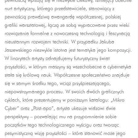
pewnością wpisują się w niezwykle ciekawy, istniejący obecnie
nurt artystyczny, którego przedstawiciele, stanowiący z
pewnością prawdziwą awangardę współczesnej, polskiej
grafiki warsztatowej, łączą ze sobą wypracowane przez wieki
rozwiązania formalne z nowoczesną technologią i fascynacją
nieustannym rozwojem techniki. W przypadku Jakuba
Jaszewskiego niezwykle istotna jest tematyka jego kompozycji.
W linorytach artysty odnajdujemy futurystyczny świat
przyszłości, w którym maszyny są wszechobecne a cybernetyka
stała się królową nauk. Współczesne społeczeństwo znajduje
się w samym środku tego, wciąż przyśpieszającego,
niepowstrzymanego procesu. W swoich dwóch graficznych
cyklach, które prezentujemy w poniższym katalogu: „Mikro
Cyber” oraz „Post-apo”, artysta ukazuje widzowi dwie
perspektywy – pozwalając mu na przypomnienie sobie
początków tego technologicznego wyścigu oraz tworząc
pesymistyczną wizję przyszłości – która stanowić może jego