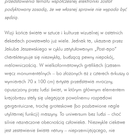
przedstawienia tematu współczesnej elektroniki został
podyktowany zasadą, że we własnej sprawie nie wypada być
sędzią.
Wizji końca świata w sztuce i kulturze wizualnej w ostatnich
dekadach powstawało już wiele. Jednak ta, ukazana przez
Jakuba Jaszewskiego w cyklu zatytułowanym „Post-apo”
charakteryzuje się niezwykłą, budzącą pewny niepokój,
malowniczością. W wielkoformatowych grafikach (czasem
wręcz monumentalnych – bo złożonych aż z czterech arkuszy o
wymiarach 70 x 100 cm) artysta przedstawia mroczny,
opuszczony przez ludzi świat, w którym głównym elementem
krajobrazu stały się ulegające powolnemu rozpadowi
gargantuiczne, trochę groteskowe (bo pozbawione nagle
utylitarnej funkcji) maszyny. To uniwersum bez ludzi – choć
silnie naznaczone obecnością człowieka. Niezwykle ciekawe
jest zestawienie świata natury – nieprzemijającego, nie