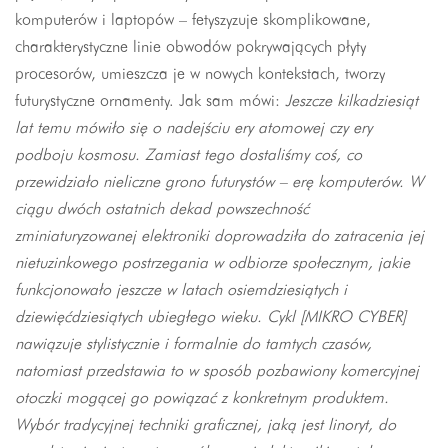
komputerów i laptopów – fetyszyzuje skomplikowane,
charakterystyczne linie obwodów pokrywających płyty
procesorów, umieszcza je w nowych kontekstach, tworzy
futurystyczne ornamenty. Jak sam mówi:
Jeszcze kilkadziesiąt
lat temu mówiło się o nadejściu ery atomowej czy ery
podboju kosmosu. Zamiast tego dostaliśmy coś, co
przewidziało nieliczne grono futurystów – erę komputerów. W
ciągu dwóch ostatnich dekad powszechność
zminiaturyzowanej elektroniki doprowadziła do zatracenia jej
nietuzinkowego postrzegania w odbiorze społecznym, jakie
funkcjonowało jeszcze w latach osiemdziesiątych i
dziewięćdziesiątych ubiegłego wieku. Cykl [MIKRO CYBER]
nawiązuje stylistycznie i formalnie do tamtych czasów,
natomiast przedstawia to w sposób pozbawiony komercyjnej
otoczki mogącej go powiązać z konkretnym produktem.
Wybór tradycyjnej techniki graficznej, jaką jest linoryt, do