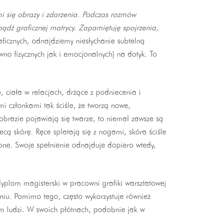
ię obrazy i zdarzenia. Podczas rozmów
bądź graficznej matrycy. Zapamiętuję spojrzenia,
ficznych, odnajdziemy niesłychanie subtelną
wno fizycznych jak i emocjonalnych) na dotyk. To
 ciała w relacjach, drżące z podniecenia i
mi członkami tak ściśle, że tworzą nowe,
brazie pojawiają się twarze, to niemal zawsze są
ecą skórę. Ręce splatają się z nogami, skóra ściśle
zone. Swoje spełnienie odnajduje dopiero wtedy,
dyplom magisterski w pracowni grafiki warsztatowej
niu. Pomimo tego, często wykorzystuje również
em ludzi. W swoich płótnach, podobnie jak w