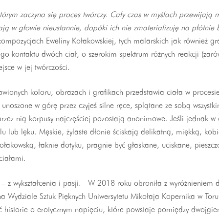
yna się proces twórczy. Cały czas w myślach przewijają mi s
ą w głowie nieustannie, dopóki ich nie zmaterializuję na płótnie 
kompozycjach Eweliny Kołakowskiej, tych malarskich jak również gra
nego kontaktu dwóch ciał, o szerokim spektrum różnych reakcji (zaró
jsce w jej twórczości.
ionych koloru, obrazach i grafikach przedstawia ciała w procesie,
 unoszone w górę przez czyjeś silne ręce, splątane ze sobą wszystki
zez nią korpusy najczęściej pozostają anonimowe. Jeśli jednak w o
 lub lęku. Męskie, żylaste dłonie ściskają delikatną, miękką, kobi
ołakowską, łaknie dotyku, pragnie być głaskane, uciskane, pieszc
 ciałami.
 – z wykształcenia i pasji. W 2018 roku obroniła z wyróżnieniem 
na Wydziale Sztuk Pięknych Uniwersytetu Mikołaja Kopernika w Toru
ać historie o erotycznym napięciu, które powstaje pomiędzy dwojgi