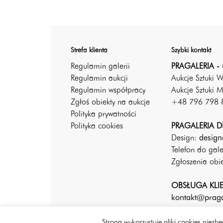
Strefa klienta
Szybki kontakt
Regulamin galerii
PRAGALERIA - 
Regulamin aukcji
Aukcje Sztuki 
Regulamin współpracy
Aukcje Sztuki M
Zgłoś obiekty na aukcje
+48 796 798 
Polityka prywatności
Polityka cookies
PRAGALERIA DE
Design:
design
Telefon do gal
Zgłoszenia ob
OBSŁUGA KLI
kontakt@praga
Strona wykorzystuje pliki cookies niez