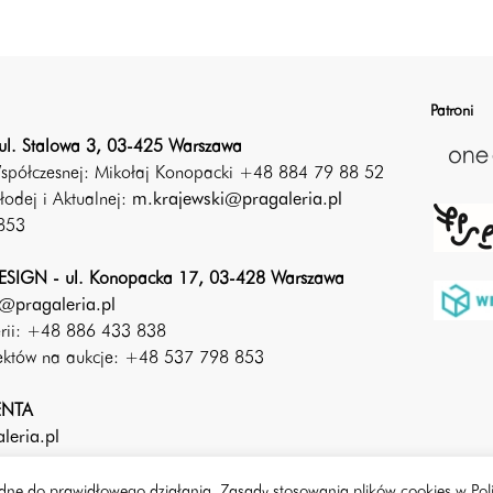
Patroni
ul. Stalowa 3, 03-425 Warszawa
Współczesnej: Mikołaj Konopacki +48 884 79 88 52
łodej i Aktualnej:
m.krajewski@pragaleria.pl
853
SIGN - ul. Konopacka 17, 03-428 Warszawa
@pragaleria.pl
erii: +48 886 433 838
iektów na aukcje: +48 537 798 853
ENTA
leria.pl
będne do prawidłowego działania. Zasady stosowania plików cookies w Pol