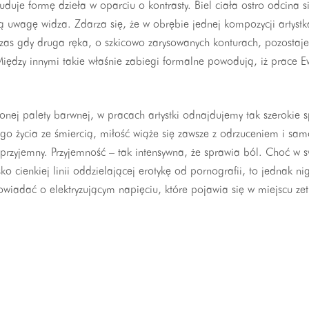
duje formę dzieła w oparciu o kontrasty. Biel ciała ostro odcina si
ałą uwagę widza. Zdarza się, że w obrębie jednej kompozycji artys
dczas gdy druga ręka, o szkicowo zarysowanych konturach, pozostaje
iędzy innymi takie właśnie zabiegi formalne powodują, iż prace E
onej palety barwnej, w pracach artystki odnajdujemy tak szerokie
go życia ze śmiercią, miłość wiąże się zawsze z odrzuceniem i sa
st przyjemny. Przyjemność – tak intensywna, że sprawia ból. Choć w
o cienkiej linii oddzielającej erotykę od pornografii, to jednak nig
owiadać o elektryzującym napięciu, które pojawia się w miejscu z