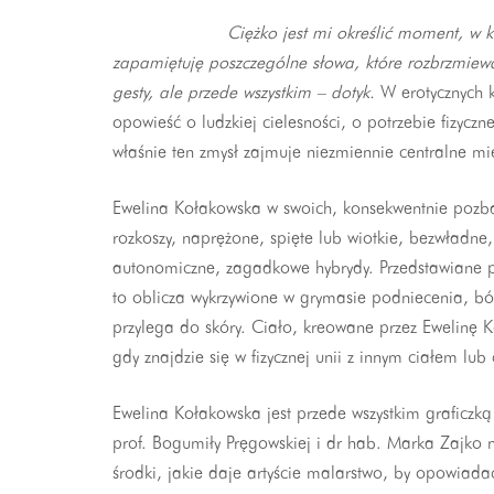
Ciężko jest mi określić moment, w którym zacz
zapamiętuję poszczególne słowa, które rozbrzmiewaj
gesty, ale przede wszystkim – dotyk.
W erotycznych 
opowieść o ludzkiej cielesności, o potrzebie fizycz
właśnie ten zmysł zajmuje niezmiennie centralne mie
Ewelina Kołakowska w swoich, konsekwentnie pozbaw
rozkoszy, naprężone, spięte lub wiotkie, bezwładne,
autonomiczne, zagadkowe hybrydy. Przedstawiane pr
to oblicza wykrzywione w grymasie podniecenia, bólu
przylega do skóry. Ciało, kreowane przez Ewelinę K
gdy znajdzie się w fizycznej unii z innym ciałem lub
Ewelina Kołakowska jest przede wszystkim graficzką
prof. Bogumiły Pręgowskiej i dr hab. Marka Zajko 
środki, jakie daje artyście malarstwo, by opowiad