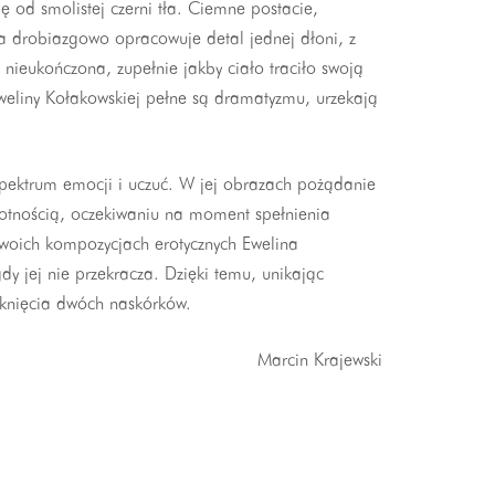
ę od smolistej czerni tła. Ciemne postacie,
tka drobiazgowo opracowuje detal jednej dłoni, z
 nieukończona, zupełnie jakby ciało traciło swoją
weliny Kołakowskiej pełne są dramatyzmu, urzekają
 spektrum emocji i uczuć. W jej obrazach pożądanie
motnością, oczekiwaniu na moment spełnienia
 swoich kompozycjach erotycznych Ewelina
dy jej nie przekracza. Dzięki temu, unikając
etknięcia dwóch naskórków.
Marcin Krajewski