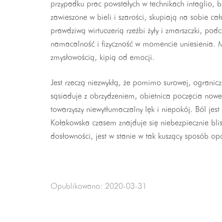
przypadku prac powstałych w technikach intaglio, bu
zawieszone w bieli i szarości, skupiają na sobie c
prawdziwą wirtuozerią rzeźbi żyły i zmarszczki, po
namacalność i fizyczność w momencie uniesienia. M
zmysłowością, kipią od emocji.
Jest rzeczą niezwykłą, że pomimo surowej, ogranicz
sąsiaduje z obrzydzeniem, obietnica poczęcia nowe
towarzyszy niewytłumaczalny lęk i niepokój. Ból je
Kołakowska czasem znajduje się niebezpiecznie blisk
dosłowności, jest w stanie w tak kuszący sposób op
Opublikowano: 2020-03-31